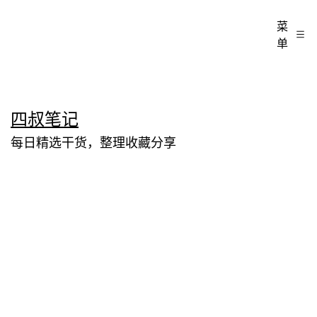
菜
单
跳
四叔笔记
至
每日精选干货，整理收藏分享
内
容