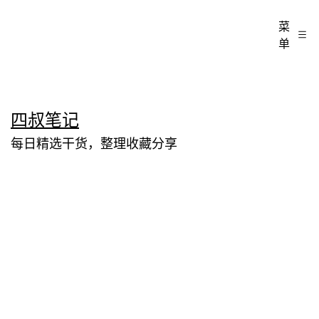
菜
单
跳
四叔笔记
至
每日精选干货，整理收藏分享
内
容