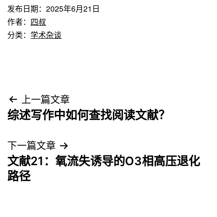
发布日期：
2025年6月21日
作者：
四叔
分类：
学术杂谈
文
上一篇文章
综述写作中如何查找阅读文献？
章
导
下一篇文章
文献21：氧流失诱导的O3相高压退化
航
路径