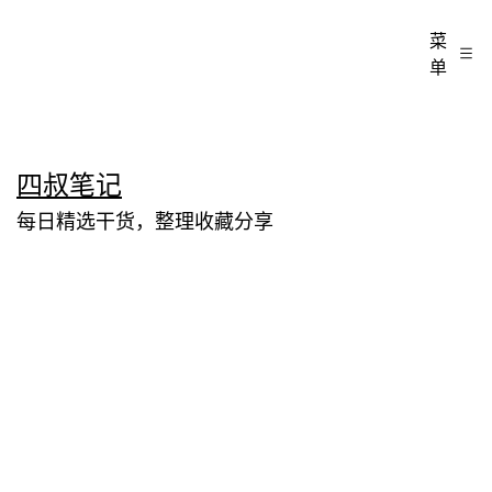
菜
单
跳
四叔笔记
至
每日精选干货，整理收藏分享
内
容