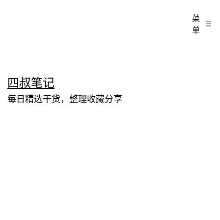
菜
单
跳
四叔笔记
至
每日精选干货，整理收藏分享
内
容