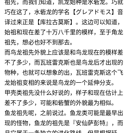
祖先，而我们知道，凯龙始种是水砦龙。巧就
巧在这了，水砦龙的学名【グレアドモス】音
译过来正是【库拉古莫斯】。这边可以知道，
始祖和现在差了十万八千里的模样，至于角龙
祖先，想必也好不到那去。
而鸟龙祖先外貌上应该是和鸟龙现在的模样差
不了多少，而瓦班雷克斯也是鸟龙后才出现的
物种，也就可以想象的出，瓦班雷克斯这个飞
龙始祖变相的来说是鸟龙的一个延伸分支。
甲壳类祖先没什么好说的，样子和现在估计上
差不了多少，可能和砦蟹的外貌最为相似。
鱼龙祖先呢，之前说过。鱼龙类可能是最早出
现的怪物，鱼龙的祖先是『安仙萨彭特』，而
且它属于一条独立的进化路线，但是根据延