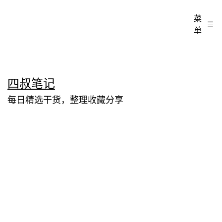
菜
单
跳
四叔笔记
至
每日精选干货，整理收藏分享
内
容