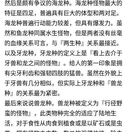
然后是颇有争议的海龙种。海龙种怪物最大的
特征是四足，普遍具有巨大的体型和两对足。
海龙种普遍行动能力较差，但具有爆发力。虽
然和鱼龙种同属水生怪物，但是两者没有丝毫
的血缘关系可言，与『两生种』关系最接近。
以及牙龙种，牙龙种的定义上是『看上去介于
牙兽和龙之间的怪物』。给人的第一印象是拥
有尖牙利齿和强韧四肢的猛兽。虽然在外貌上
于牙兽有几分相似，但实际上牙龙种和『兽龙
种』的关系最为紧密。
最后来说说兽龙种。兽龙种被定义为『行径野
蛮的怪物』，此类物种完全的适应了陆地生
活，对于食性从肉食到植食或是以矿石或是虫