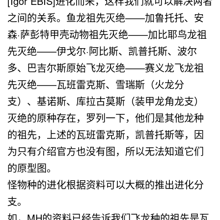
[Igor EBIS]进化而来，这样我们就可以解决两者
之间的关系。鱼龙祖先灭绝——加鲁托托、安
森·萨彭特甲壳动物祖先灭绝——加比耶鸟龙祖
先灭绝——伊戈尔·阿比斯、凯普托斯、波尔
多、巴吉尔斯原始飞龙灭绝——赛义龙飞龙祖
先灭绝——瓦班雷克斯、雪瑞斯（火龙分
支）、基诺斯、库拉古莫斯（装甲龙角龙支）
灭绝的原种存在，罗列一下，他们是其他龙种
的祖先，上述的瓦班雷克斯，凯普托斯等，因
为只有介绍官方也没有图，所以无法知道它们
的原型图。
怪物种的进化根据资料可以大概的推出进化分
支。
如，MH的资料已经告诉我们飞龙种的祖先是瓦