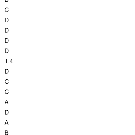
C
D
D
D
D
1.4
D
C
C
A
D
A
B