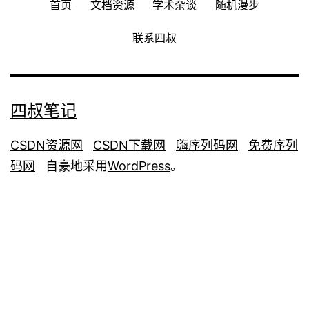
首页
文档资源
学术杂谈
随机漫步
联系四叔
四叔笔记
CSDN资源网
CSDN下载网
嗨序列码网
免费序列
码网
自豪地采用
WordPress
。