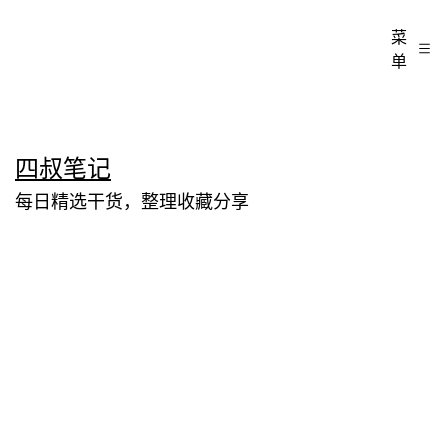
菜
单
跳
四叔笔记
至
每日精选干货，整理收藏分享
内
容