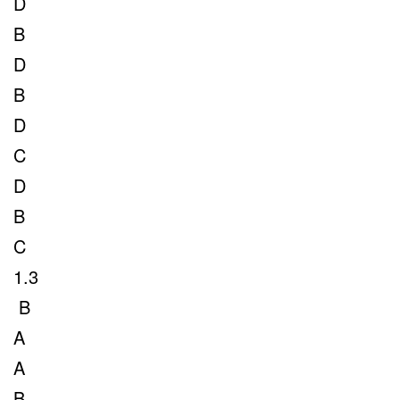
D
B
D
B
D
C
D
B
C
1.3
B
A
A
B