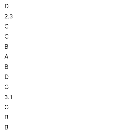
D
2.
3
C
C
B
A
B
D
C
3.1
C
B
B