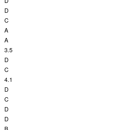
D
D
C
A
A
3.5
D
C
4.1
D
C
D
D
B