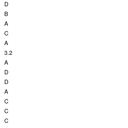
D
B
A
C
A
3.2
A
D
D
A
C
C
C