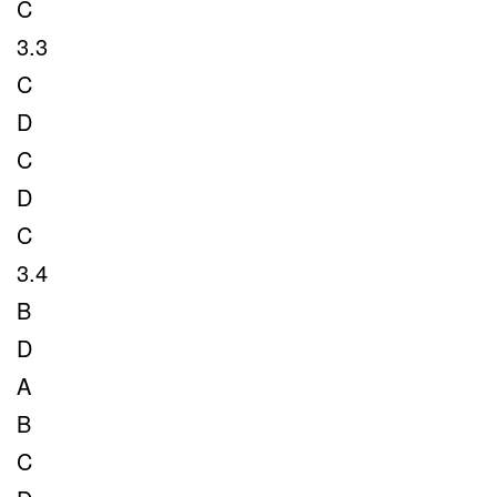
C
3.3
C
D
C
D
C
3.4
B
D
A
B
C