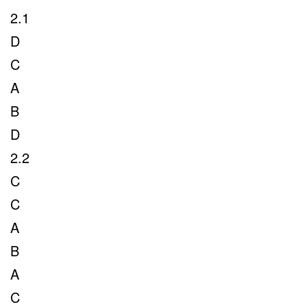
2.1
D
C
A
B
D
2.2
C
C
A
B
A
C