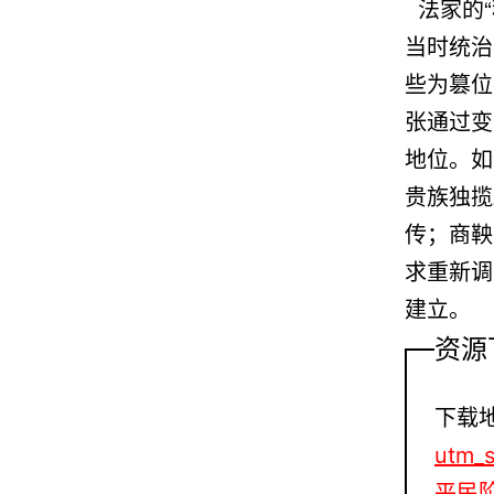
法家的“
当时统治
些为篡位
张通过变
地位。如
贵族独揽
传；商鞅
求重新调
建立。
资源
下载
utm_
平民