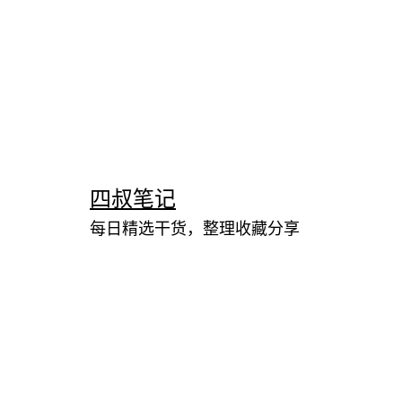
跳
至
内
四叔笔记
容
每日精选干货，整理收藏分享