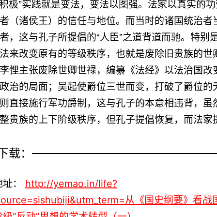
积极”实践就是变法，变法以图强。法家以真实的功
者（诸侯王）的信任与地位。而当时的诸国统治者
者，这与孔子所提倡的“人臣”之道背道而驰。特别
法来改变原有的等级秩序，也就是废除旧贵族的世
李悝主张废除世卿世禄，编纂《法经》以法治国改
政治的局面；吴起使爵位三世而变，打破了爵位的
则直接施行军功爵制，这与孔子的本意相违背，虽
整贵族的上下阶级秩序，但孔子提倡恢复，而法家
下载：
地址：
http://yemao.in/life?
source=sishubiji&utm_term=从《国史纲要》看
阶级“反动”思想的学术转型（一）