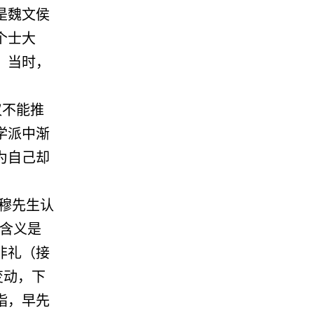
是魏文侯
个士大
。当时，
仅不能推
学派中渐
为自己却
穆先生认
层含义是
非礼（接
变动，下
指，早先