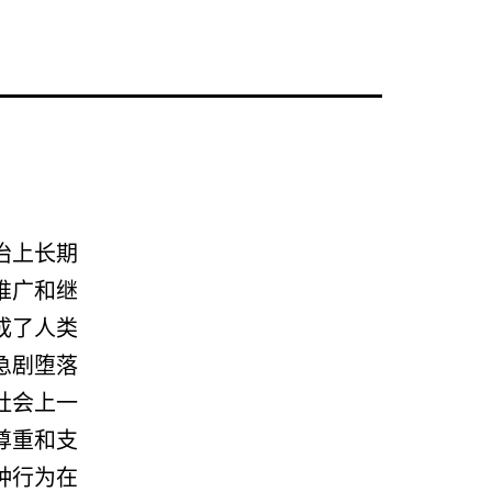
治上长期
推广和继
成了人类
急剧堕落
社会上一
尊重和支
种行为在