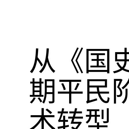
从《国
期平民阶
术转型