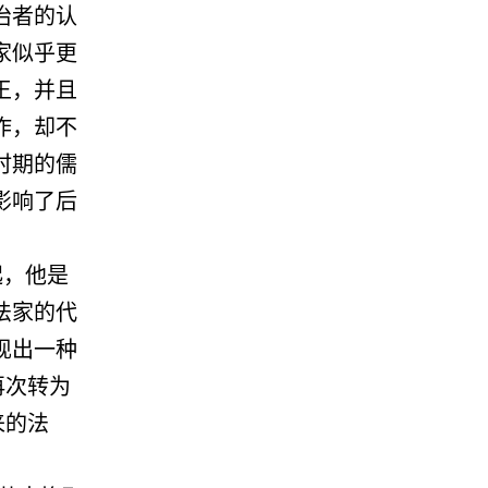
治者的认
家似乎更
王，并且
作，却不
时期的儒
影响了后
起，他是
法家的代
现出一种
再次转为
来的法