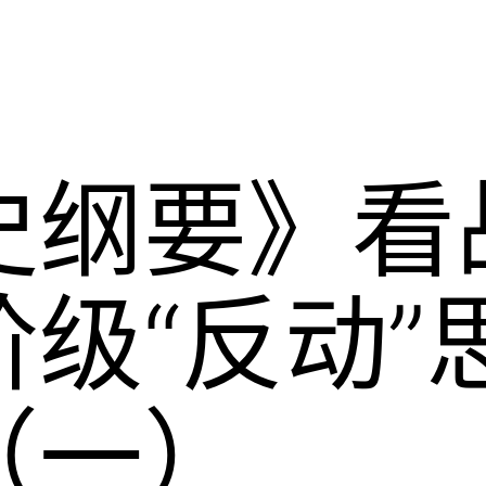
史纲要》看
级“反动”
（一）