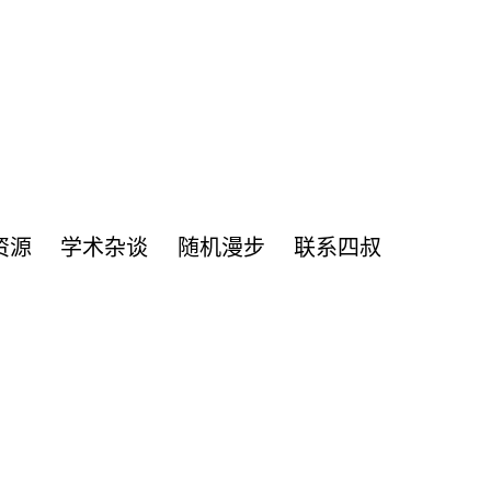
资源
学术杂谈
随机漫步
联系四叔