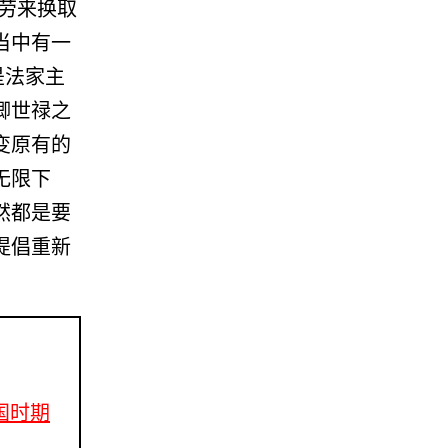
劳来换取
当中有一
是法家主
卿世禄之
变原有的
无限下
然都是要
提倡重新
战国时期