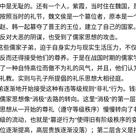
中是无耻的。还有一个人，紫霞，当时住在魏国，
按照当时的礼节，魏文侯是一个篡位者，原本是一
赵、韩一起篡夺了晋王的王位，建立了自己的国家
反对大恶的阴谋，也受到了儒家思想的攻击。
这些儒家子弟，迫于自身实力与现实生活压力，不
反而还得接受他们的尊养。于是在战国时期的儒家
了一种自恃高位而傲不为礼的风气，并且，他们认
礼教。实则与孔子所提倡的礼乐思想大相径庭。
逐渐地开始接受这种有违等级规则“非礼”行为。钱
儒家思想像“消极”去路的转向。这里“消极”的第一
思想从一开始的尊礼（遵守等级秩序）慢慢转向了
级的流动，也就是“篡逆行为”使得旧有阶级秩序的
位逐渐提高，高层贵族逐渐没落）；第二层含义是