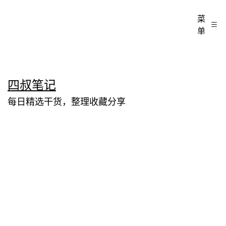
菜
单
跳
四叔笔记
至
每日精选干货，整理收藏分享
内
容