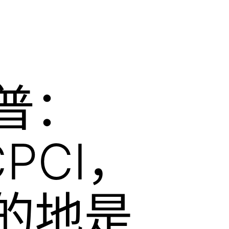
普：
CPCI，
的地是