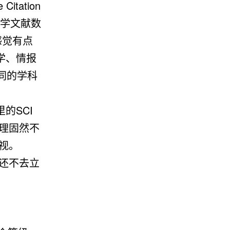
tation
科学文献数
感觉有点
学、情报
同的学科
的SCI
道理固然不
视。
法还不去立