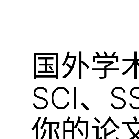
国外学
SCI、S
你的论