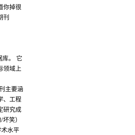
道你掉很
期刊
据库。 它
际领域上
期刊主要涵
学、工程
定研究成
/坏笑）
学术水平