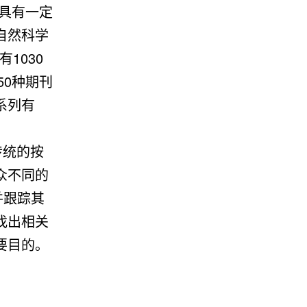
具有一定
自然科学
1030
50种期刊
系列有
传统的按
众不同的
并跟踪其
找出相关
要目的。