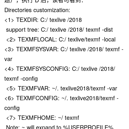
Directories customization:
<1> TEXDIR: C:/ texlive /2018
support tree: C:/ texlive /2018/ texmf -dist
<2> TEXMFLOCAL: C:/ texlive/texmf -local
<3> TEXMFSYSVAR: C:/ texlive /2018/ texmf -
var
<4> TEXMFSYSCONFIG: C:/ texlive /2018/
texmf -config
<5> TEXMFVAR: ~/. texlive2018/texmf -var
<6> TEXMFCONFIG: ~/. texlive2018/texmf -
config
<7> TEXMFHOME: ~/ texmf
Note: ~ will expand to %USERPROFILE%