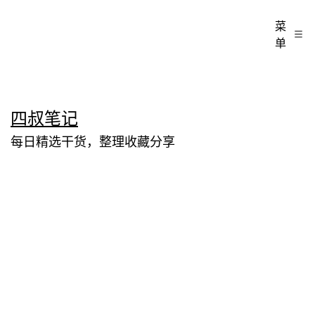
菜
单
跳
四叔笔记
至
每日精选干货，整理收藏分享
内
容