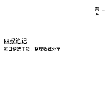
菜
单
跳
四叔笔记
至
每日精选干货，整理收藏分享
内
容