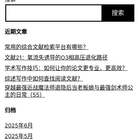
搜索
近期文章
常用的综合文献检索平台有哪些？
文献21：氧流失诱导的O3相高压退化路径
学术写作技巧：如何让你的论文更专业、更高效？
综述写作中如何查找阅读文献？
穿越最强近战魔法师退隐后当老板娘与最强剑术师公
主的日常（55）
归档
2025年6月
2025年5月