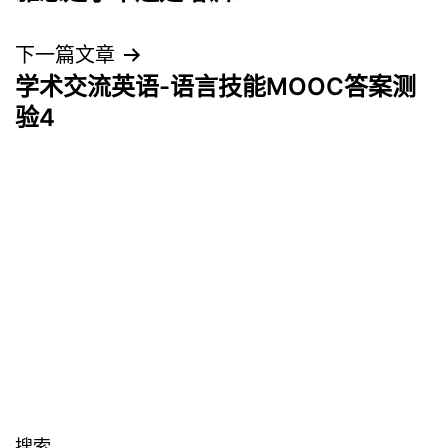
章
导
下一篇文章
学术交流英语-语言技能MOOC答案测
航
验4
搜索