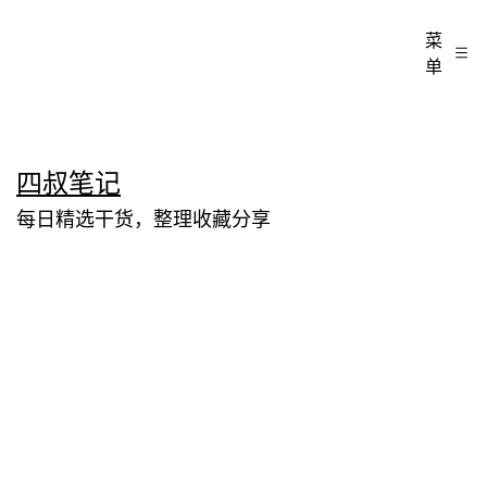
菜
单
跳
四叔笔记
至
每日精选干货，整理收藏分享
内
容