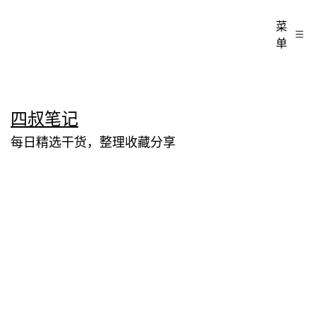
菜
单
跳
四叔笔记
至
每日精选干货，整理收藏分享
内
容