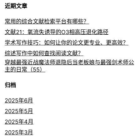
近期文章
常用的综合文献检索平台有哪些？
文献21：氧流失诱导的O3相高压退化路径
学术写作技巧：如何让你的论文更专业、更高效？
综述写作中如何查找阅读文献？
穿越最强近战魔法师退隐后当老板娘与最强剑术师公
主的日常（55）
归档
2025年6月
2025年5月
2025年4月
2025年3月