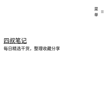
菜
单
跳
四叔笔记
至
每日精选干货，整理收藏分享
内
容