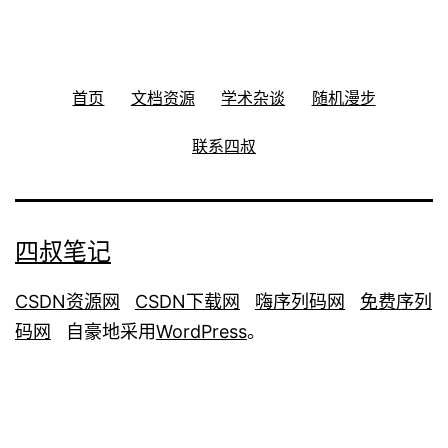
首页
文档资源
学术杂谈
随机漫步
联系四叔
四叔笔记
CSDN资源网
CSDN下载网
嗨序列码网
免费序列
码网
自豪地采用
WordPress
。