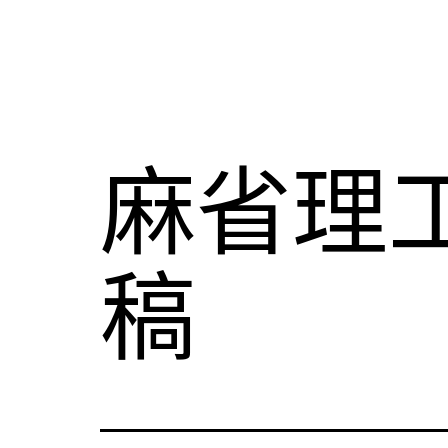
麻省理
稿