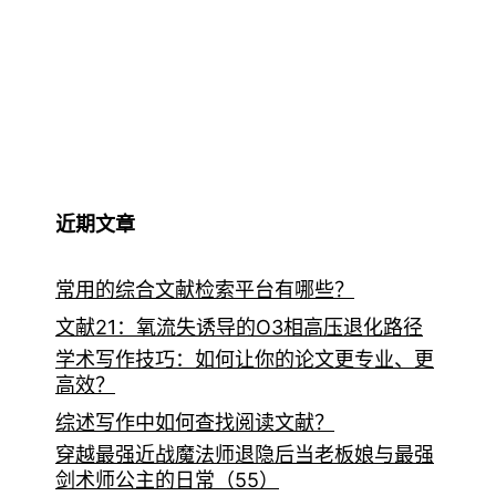
近期文章
常用的综合文献检索平台有哪些？
文献21：氧流失诱导的O3相高压退化路径
学术写作技巧：如何让你的论文更专业、更
高效？
综述写作中如何查找阅读文献？
穿越最强近战魔法师退隐后当老板娘与最强
剑术师公主的日常（55）