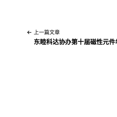
文
上一篇文章
东睦科达协办第十届磁性元件
章
导
航