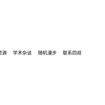
资源
学术杂谈
随机漫步
联系四叔