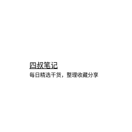
跳
至
内
四叔笔记
容
每日精选干货，整理收藏分享