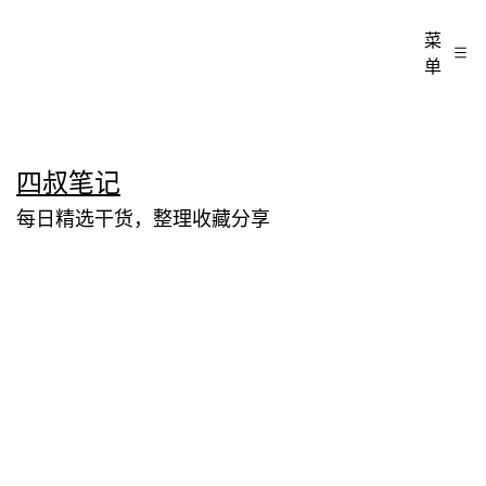
菜
单
跳
四叔笔记
至
每日精选干货，整理收藏分享
内
容