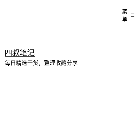
菜
单
跳
四叔笔记
至
每日精选干货，整理收藏分享
内
容