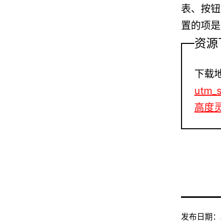
表、按钮
置的项是
资源
下载
utm_
高度
发布日期：