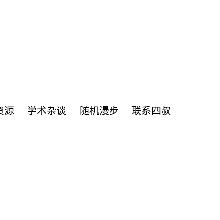
资源
学术杂谈
随机漫步
联系四叔