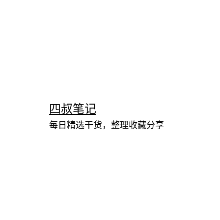
跳
至
内
四叔笔记
容
每日精选干货，整理收藏分享