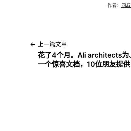
作者：
四叔
文
上一篇文章
花了4个月。Ali architect
章
一个惊喜文档，10位朋友提
导
航