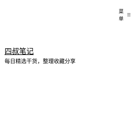
菜
单
跳
四叔笔记
至
每日精选干货，整理收藏分享
内
容