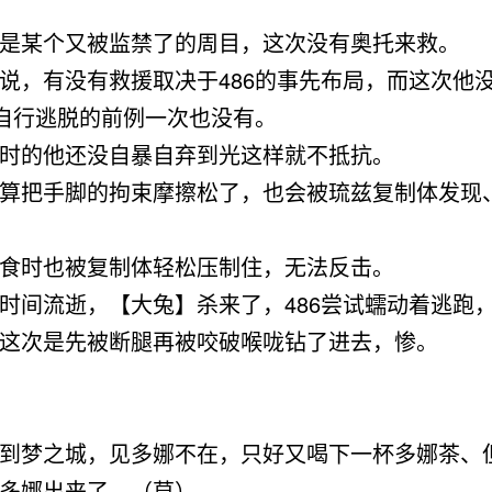
是某个又被监禁了的周目，这次没有奥托来救。
说，有没有救援取决于486的事先布局，而这次他
6自行逃脱的前例一次也没有。
时的他还没自暴自弃到光这样就不抵抗。
把手脚的拘束摩擦松了，也会被琉兹复制体发现
时也被复制体轻松压制住，无法反击。
间流逝，【大兔】杀来了，486尝试蠕动着逃跑
这次是先被断腿再被咬破喉咙钻了进去，惨。
到梦之城
，见多娜不在，只好又喝下一杯多娜茶、
多娜出来了。
（草）