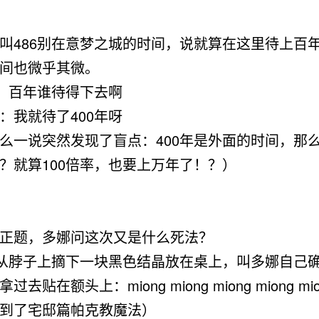
486别在意梦之城的时间，
说就算在这里待上百
间也微乎其微。
：百年谁待得下去啊
：
我就待了400年呀
么一说突然发现了盲点：400年是外面的时间，那
？就算100倍率，也要上万年了！？）
题，多娜问这次又是什么死法？
从脖子上摘下一块
黑色结晶
放在桌上，叫多娜自己
贴在额头上：miong miong miong miong mi
到了宅邸篇帕克教魔法）