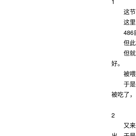
1
这节
这里
48
但此
但就算
好。
被喂食
于是时
被吃了，
2
又来
出，于是