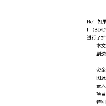
Re：如
II（B
进行了扩
本文是
剧透
资金提
图源@
录入@s
项目负责
特别鸣谢@