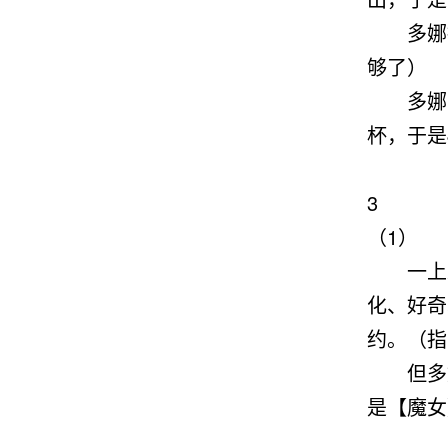
多娜抚
够了）
多娜嘴
杯，于是
3
（1）
一上来
化、好奇
约。
（指
但多娜
是【魔女