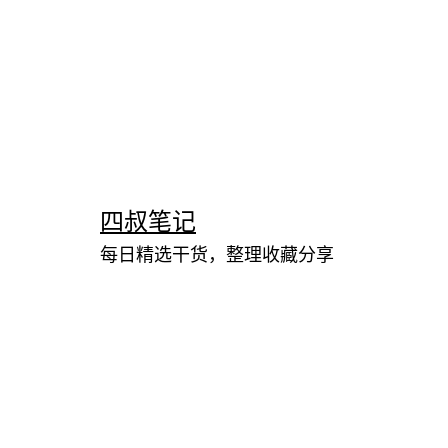
跳
至
内
四叔笔记
容
每日精选干货，整理收藏分享