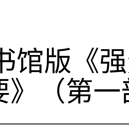
]图书馆版《
要》（第一