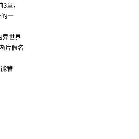
前3章，
炸的一
的异世界
渐片假名
万能管