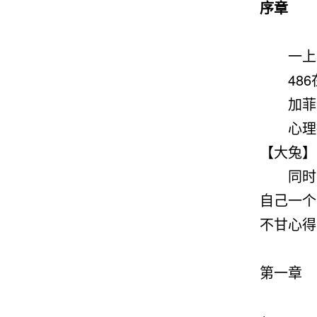
序章
一上
486
加菲尔
心理描
【大兔】
同时又
自己一个
不甘心得
第一章