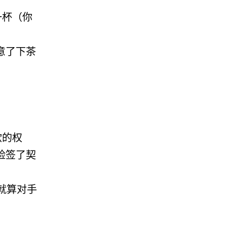
一杯
（你
意了下茶
欲的权
险签了契
就算对手