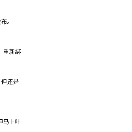
没布。
、重新绑
，但还是
但马上吐