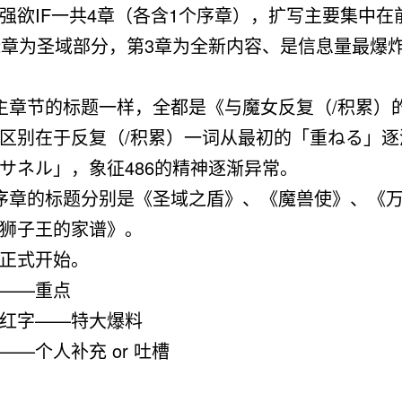
强欲IF一共4章（各含1个序章），扩写主要集中在
2章为圣域部分，第3章为全新内容、是信息量最爆
章节的标题一样，全都是《与魔女反复（/积累）
区别在于反复（/积累）一词从最初的「重ねる」逐
サネル」，象征486的精神逐渐异常。
序章的标题分别是《圣域之盾》、《魔兽使》、《
狮子王的家谱》。
式开始。
——重点
红字——特大爆料
——个人补充 or 吐槽