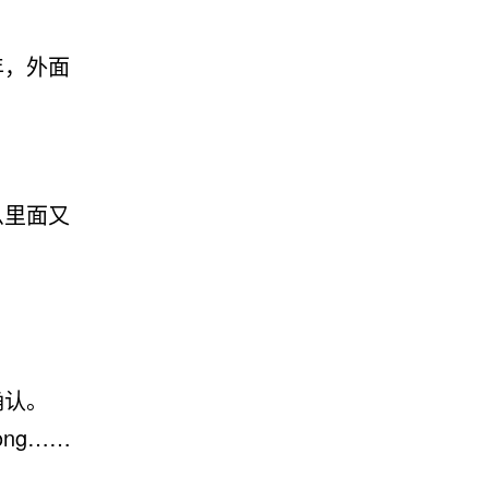
年，外面
么里面又
确认。
ong……