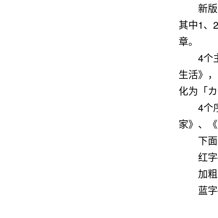
新版
其中1、
章。
4个主
生活》，
化为「カ
4个
家》、《
下面正
红字
加粗
蓝字