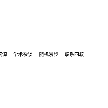
资源
学术杂谈
随机漫步
联系四叔