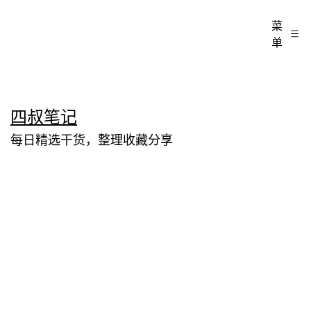
菜
单
跳
四叔笔记
至
每日精选干货，整理收藏分享
内
容