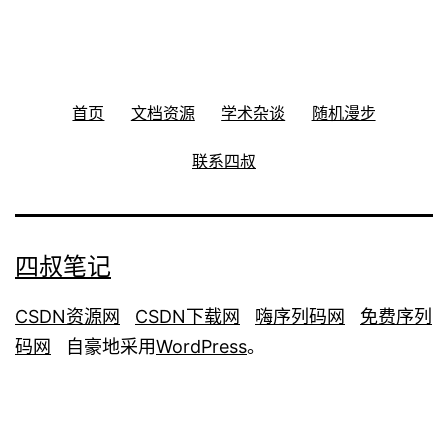
首页
文档资源
学术杂谈
随机漫步
联系四叔
四叔笔记
CSDN资源网
CSDN下载网
嗨序列码网
免费序列
码网
自豪地采用
WordPress
。