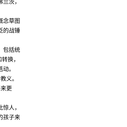
弗兰茨，
概念草图
泛的战锤
，包括统
和转换，
活动。
谐教义。
到来更
此惊人，
的孩子来