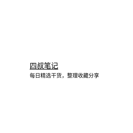
跳
至
内
四叔笔记
容
每日精选干货，整理收藏分享