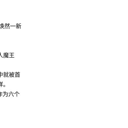
司焕然一新
。
人魔王
中就被首
样。
作为六个