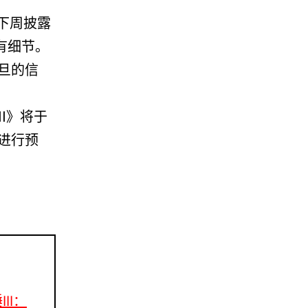
下周披露
有细节。
震旦的信
I》将于
上进行预
III：