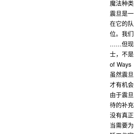
魔法种类
震旦是一
在它的队
位。我们
……但现
士，不是吗
of Ways
虽然震旦
才有机会
由于震旦
待的补充
没有真正
当需要为