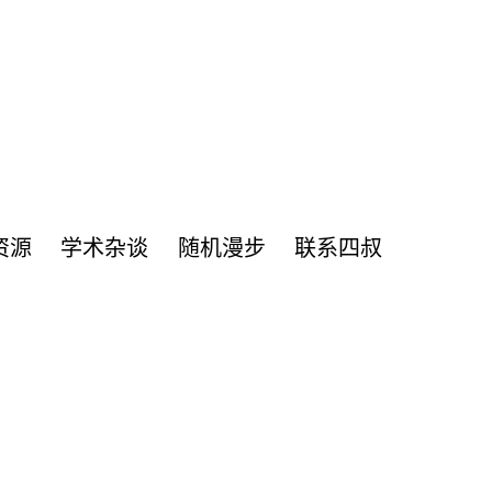
资源
学术杂谈
随机漫步
联系四叔