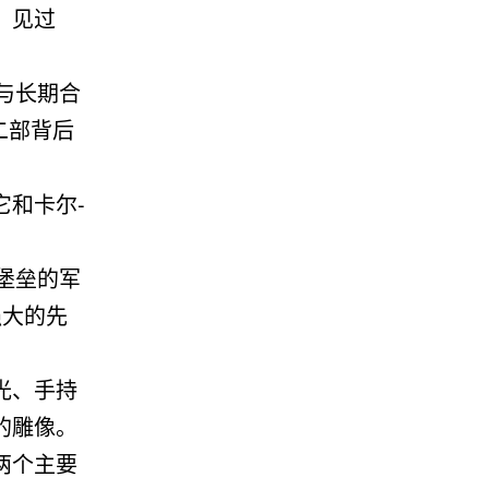
。见过
与长期合
第二部背后
和卡尔-
堡垒的军
强大的先
光、手持
的雕像。
两个主要