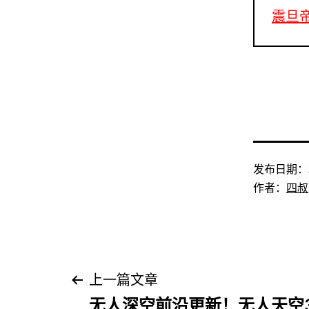
震旦
发布日期：
作者：
四叔
文
上一篇文章
无人深空前沿更新！无人天空3