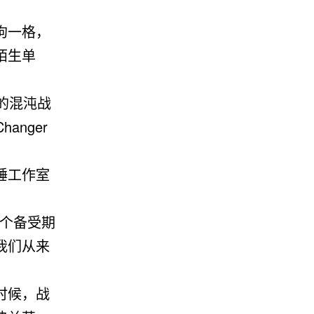
拘一格，
陌生单
盘的混沌战
anger
锤工作室
一个备受期
我们从来
时候，战