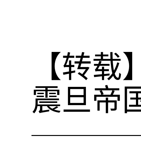
【转载】
震旦帝