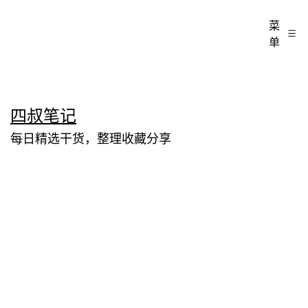
菜
单
跳
四叔笔记
至
每日精选干货，整理收藏分享
内
容