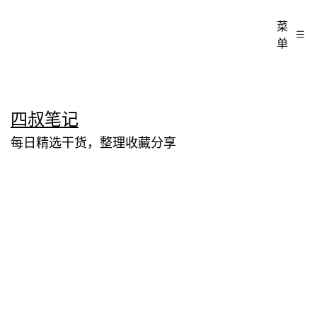
菜
单
跳
四叔笔记
至
每日精选干货，整理收藏分享
内
容