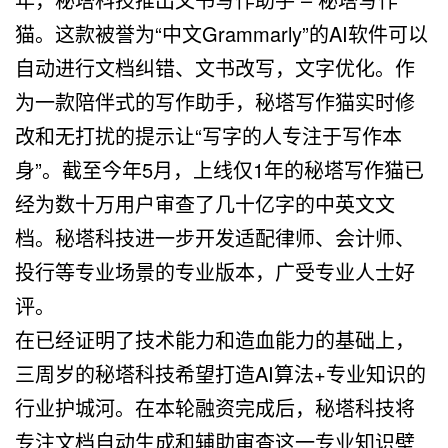
猫
。这款被誉为
“
中文
Grammarly”
的
AI
软件可以
自动进行文档纠错、文书改写，文字优化。作
为一款陪伴式的写作助手，秘塔写作猫实时修
改和无打扰的提示让
“
写字的人专注于写作本
身
”
。截至今年
5
月，上线仅
1
年的秘塔写作猫已
经为数十万用户审查了几十亿字的中英文文
档。秘塔科技进一步开发适配律师、会计师、
投行等专业场景的专业版本，广受专业人士好
评。
在已经证明了技术能力和造血能力的基础上，
三周岁的秘塔科技希望打造
AI
算法
+
专业知识的
行业护城河。在本轮融资完成后，秘塔科技将
专注文档自动生成和辅助审查这一专业知识壁