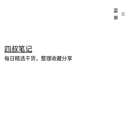
菜
单
跳
四叔笔记
至
每日精选干货，整理收藏分享
内
容