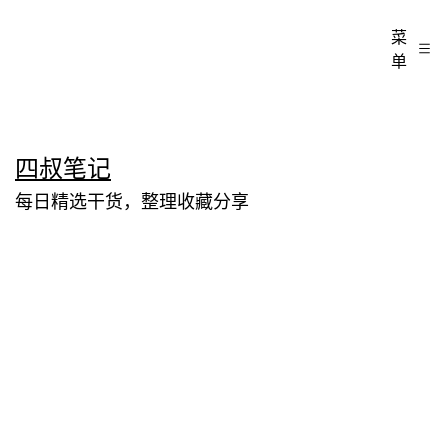
菜
单
跳
四叔笔记
至
每日精选干货，整理收藏分享
内
容