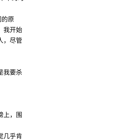
同的原
。我开始
人，尽管
是我要杀
膀上，围
觉几乎肯