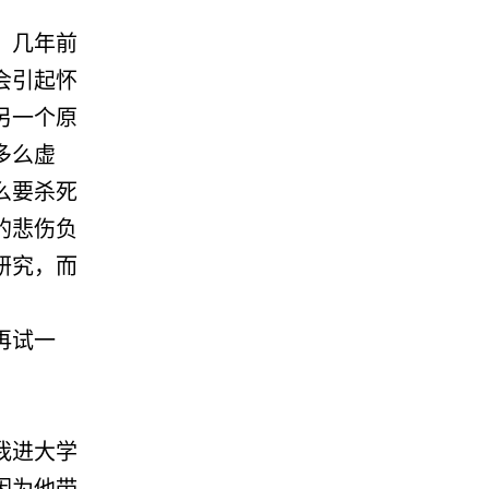
。几年前
会引起怀
另一个原
多么虚
么要杀死
的悲伤负
研究，而
再试一
我进大学
因为他带