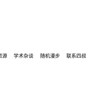
资源
学术杂谈
随机漫步
联系四叔