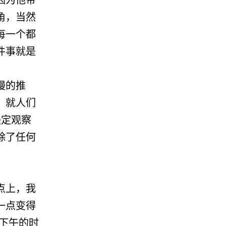
角，当然
每一个都
件事就是
慢的推
，就人们
决定观察
除了任何
点上，我
一点变得
下午的时