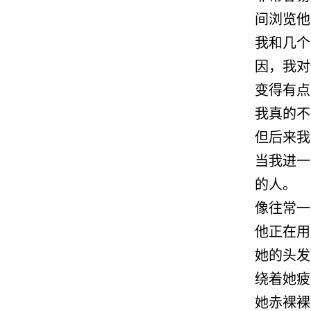
间浏览他
我和几个
因，我对
变得有点
我真的不
但后来我
当我进一
的人。
像往常一
他正在用
她的头发
绕着她疲
她赤裸裸