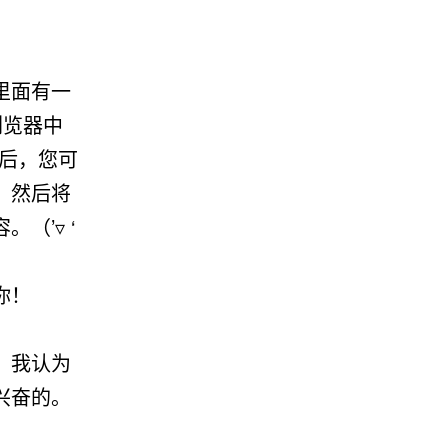
里面有一
浏览器中
击后，您可
，然后将
（’▿ ‘
你！
，我认为
兴奋的。