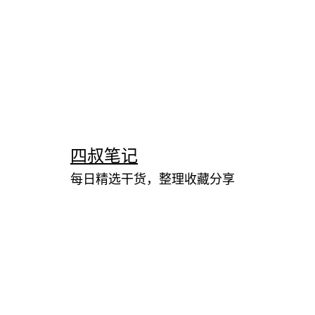
跳
至
内
四叔笔记
容
每日精选干货，整理收藏分享