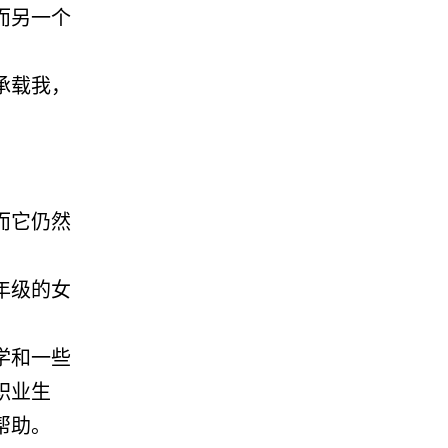
而另一个
承载我，
而它仍然
年级的女
学和一些
职业生
帮助。