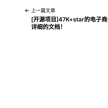
文
上一篇文章
[开源项目]47K+star的电
章
详细的文档！
导
航