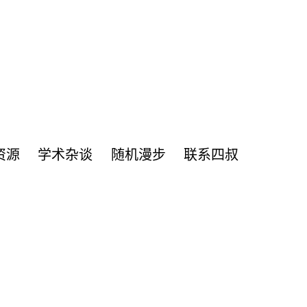
资源
学术杂谈
随机漫步
联系四叔