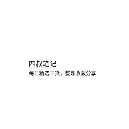
跳
至
内
四叔笔记
容
每日精选干货，整理收藏分享