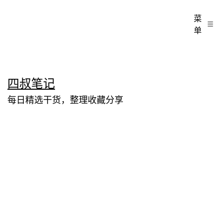
菜
单
跳
四叔笔记
至
每日精选干货，整理收藏分享
内
容