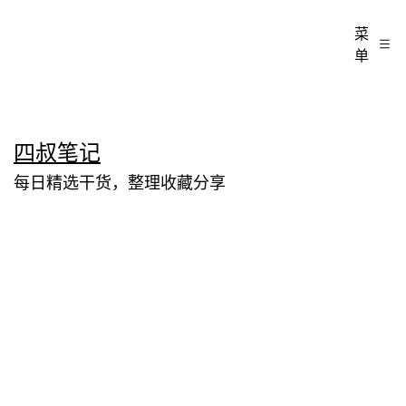
菜
单
跳
四叔笔记
至
每日精选干货，整理收藏分享
内
容