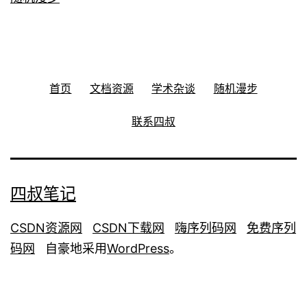
首页
文档资源
学术杂谈
随机漫步
联系四叔
四叔笔记
CSDN资源网
CSDN下载网
嗨序列码网
免费序列
码网
自豪地采用
WordPress
。