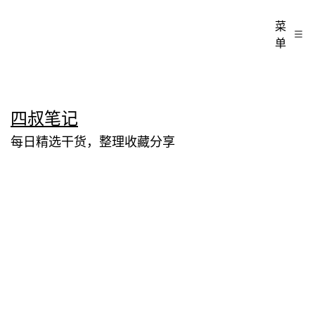
菜
单
跳
四叔笔记
至
每日精选干货，整理收藏分享
内
容