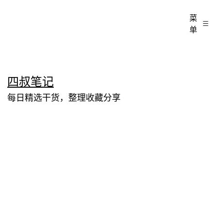
菜
单
跳
四叔笔记
至
每日精选干货，整理收藏分享
内
容