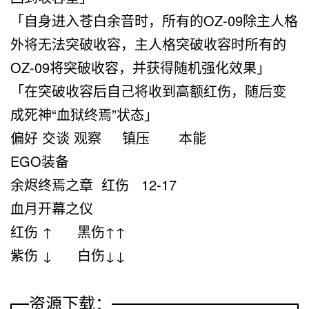
「
自身进入苍白余音时，所有的OZ-09除主人格
外将无法突破收容，
主人格突破收容时所有的
OZ-09将突破收容，并获得随机强化效果
」
「
在突破收容后自己将收到高额红伤，随后变
成死神“血狱终焉”状态
」
偏好
交谈 观察
镇压
本能
EGO装备
余烬终焉之章 红伤 12-17
血月开幕之仪
红伤 ↑ 黑伤↑↑
紫伤 ↓ 白伤↓↓
资源下载：