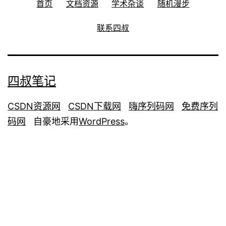
首页
文档资源
学术杂谈
随机漫步
联系四叔
四叔笔记
CSDN资源网
CSDN下载网
嗨序列码网
免费序列
码网
自豪地采用
WordPress
。