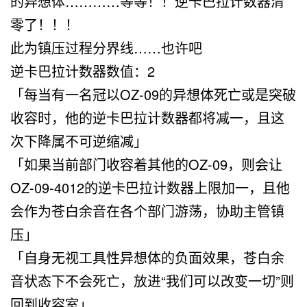
的异想体…………等等！！逆卡巴拉计数器清
零了！！！
此为镇压过程分界线……也许吧
逆卡巴拉计数器数值：2
「
每当有一名冠以OZ-09的异想体死亡或是突破
收容时，他的逆卡巴拉计数器都将减一，且这
次下降属不可逆缩减
」
「
如果当前部门收容着其他的OZ-09，则会让
OZ-09-4012的逆卡巴拉计数器上限加一，且他
会作为苍白余音在各个部门游荡，协助主管镇
压
」
「
自身无视工具性异想体的负面效果，苍白余
音状态下不会死亡，放进“我们可以改变一切”则
回到收容室
」