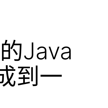
的Java
成到一