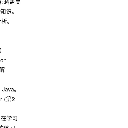
扫盲:涵盖高
域知识。
分析。
b）
 on
现解
in Java。
r (第2
是作者在学习
做的练习，