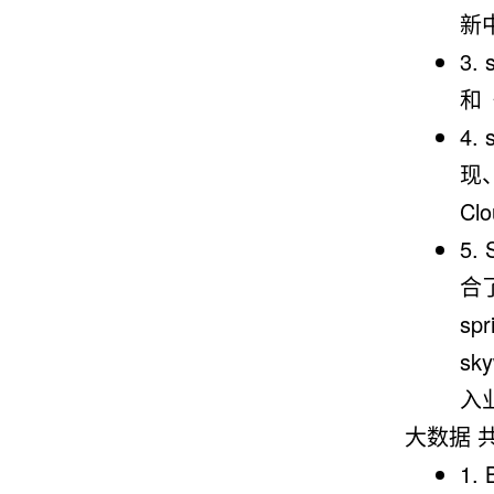
新
3.
和
4.
现
Cl
5.
合了s
sp
sk
入
大数据 共
1.