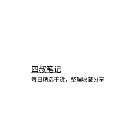
跳
至
内
四叔笔记
容
每日精选干货，整理收藏分享