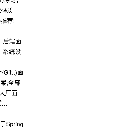
代码质
推荐!
解、后端面
、系统设
it..)面
答案;全部
网大厂面
试…
于Spring