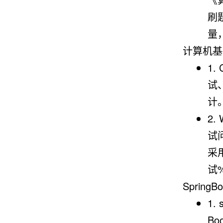
刷
量
计算机基
1.
试
计
2.
试问
采
试
Sprin
1.
Boo