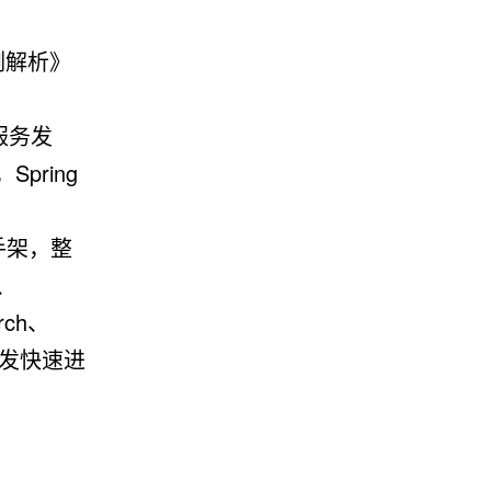
与案例解析》
例，服务发
pring
发脚手架，整
l、
rch、
项目开发快速进