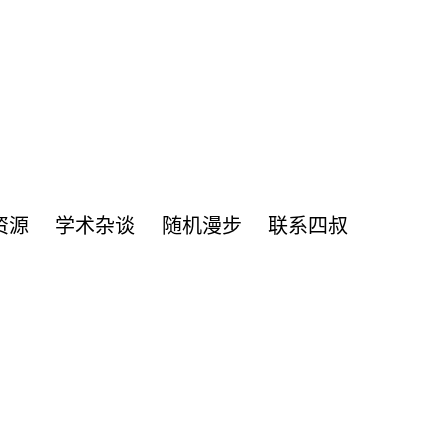
资源
学术杂谈
随机漫步
联系四叔