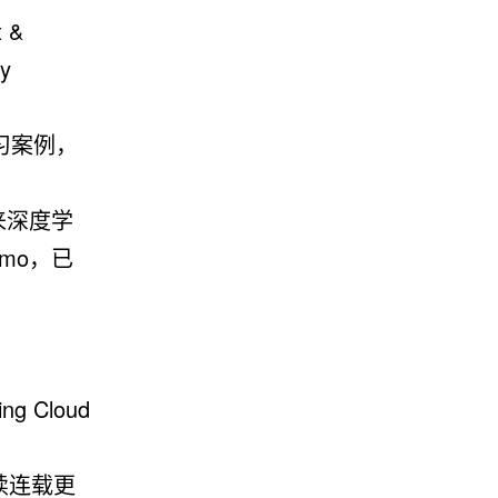
 &
ty
实践学习案例，
 用来深度学
emo，已
g Cloud
，持续连载更