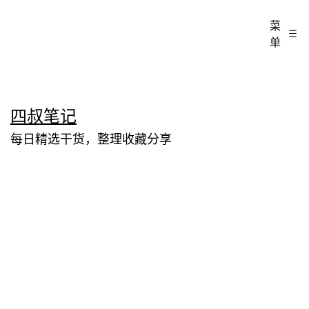
菜
单
跳
四叔笔记
至
每日精选干货，整理收藏分享
内
容