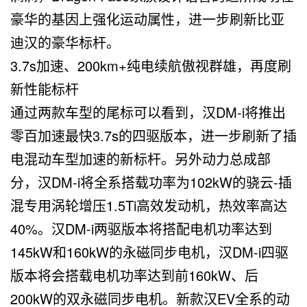
豪华的基因上强化运动属性，进一步刷新比亚
迪汉的豪华标杆。
3.7s加速、200km+纯电续航傲视群雄，再度刷
新性能标杆
通过两款车型的尾标可以看到，汉DM-i将推出
零百加速最快3.7s的四驱版本，进一步刷新了插
电混动车型加速的新标杆。另外动力总成部
分，汉DM-i将全系搭载功率为102kW的骁云-插
混专用涡轮增压1.5Ti高效发动机，热效率高达
40%。汉DM-i两驱版本将搭配电机功率达到
145kW和160kW的永磁同步电机，汉DM-i四驱
版本将会搭载电机功率达到前160kW、后
200kW的双永磁同步电机。新款汉EV全系的动