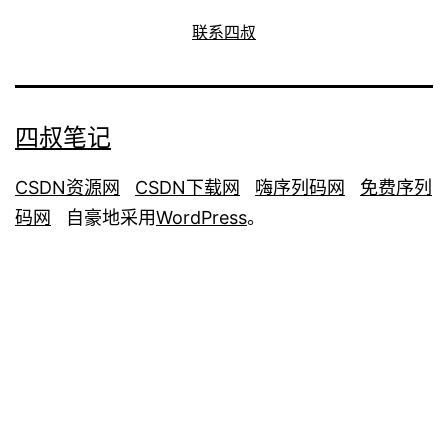
联系四叔
四叔笔记
CSDN资源网
CSDN下载网
嗨序列码网
免费序列
码网
自豪地采用
WordPress
。