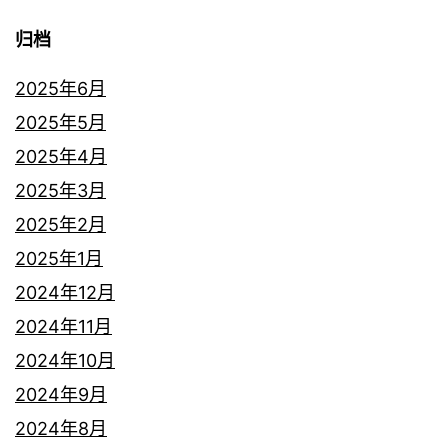
归档
2025年6月
2025年5月
2025年4月
2025年3月
2025年2月
2025年1月
2024年12月
2024年11月
2024年10月
2024年9月
2024年8月