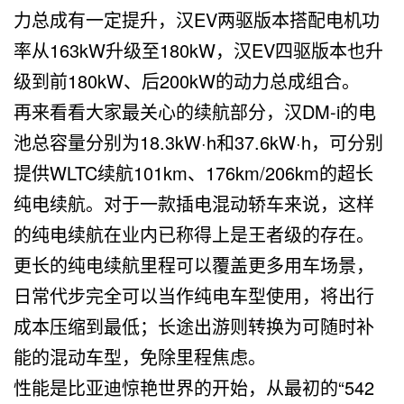
力总成有一定提升，汉EV两驱版本搭配电机功
率从163kW升级至180kW，汉EV四驱版本也升
级到前180kW、后200kW的动力总成组合。
再来看看大家最关心的续航部分，汉DM-i的电
池总容量分别为18.3kW·h和37.6kW·h，可分别
提供WLTC续航101km、176km/206km的超长
纯电续航。对于一款插电混动轿车来说，这样
的纯电续航在业内已称得上是王者级的存在。
更长的纯电续航里程可以覆盖更多用车场景，
日常代步完全可以当作纯电车型使用，将出行
成本压缩到最低；长途出游则转换为可随时补
能的混动车型，免除里程焦虑。
性能是比亚迪惊艳世界的开始，从最初的“542