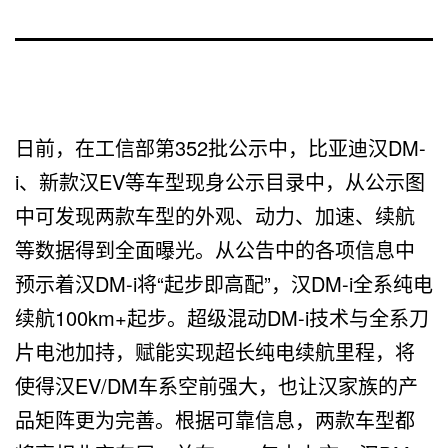
日前，在工信部第352批公示中，比亚迪汉DM-
i、新款汉EV等车型现身公示目录中，从公示图
中可发现两款车型的外观、动力、加速、续航
等数据得到全面曝光。从公告中的各项信息中
预示着汉DM-i将“起步即高配”，汉DM-i全系纯电
续航100km+起步。超级混动DM-i技术与全系刀
片电池加持，赋能实现超长纯电续航里程，将
使得汉EV/DM车系空前强大，也让汉家族的产
品矩阵更为完善。根据可靠信息，两款车型都