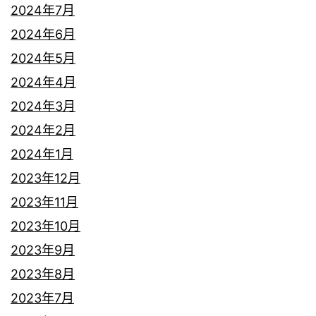
2024年7月
2024年6月
2024年5月
2024年4月
2024年3月
2024年2月
2024年1月
2023年12月
2023年11月
2023年10月
2023年9月
2023年8月
2023年7月