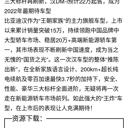
三大标杆再刷新，汉DM-i预计22万起售，成为
2022年最期待车型
比亚迪汉作为“王朝家族”的主力旗舰车型，上市
以来累计销量突破15万，持续领跑中国品牌中
大型轿车市场、稳居20万+高端新能源轿车第
一，其市场表现不断刷新中国速度，成为当之
无愧的“国货之光”。这一次汉车型的整体“推陈
出新”，在全新家族语言设计、200km+超长纯
电续航及零百加速最快3.7秒的加持下，安全、
性能、豪华三大标杆全面进阶，无疑将再一次
走在新能源轿车市场前列。如此强大的“王炸”车
型，在上市后的表现让人充满期待！
资源下载：