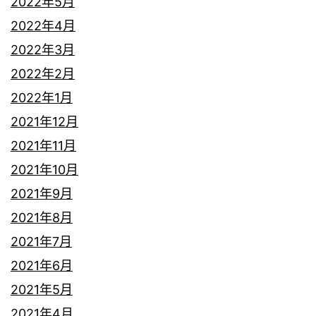
2022年5月
2022年4月
2022年3月
2022年2月
2022年1月
2021年12月
2021年11月
2021年10月
2021年9月
2021年8月
2021年7月
2021年6月
2021年5月
2021年4月