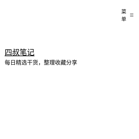
菜
单
跳
四叔笔记
至
每日精选干货，整理收藏分享
内
容