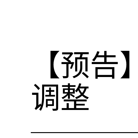
【预告
调整