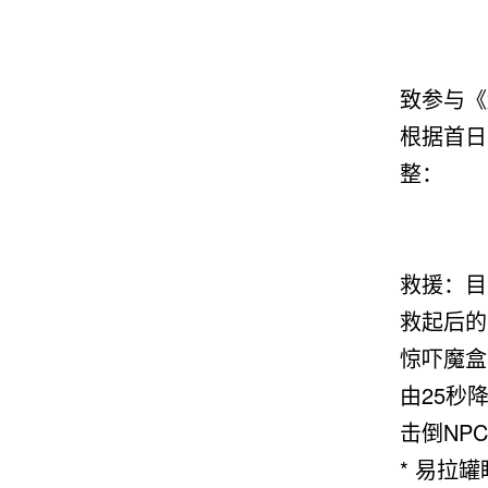
致参与《
根据首日
整：
救援：目
救起后的
惊吓魔盒
由25秒
击倒NP
* 易拉