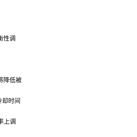
衡性调
将
降低
被
冷却时间
率
上调