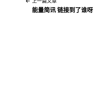
文
上一篇文章
能量简讯 链接到了谁呀
章
导
航