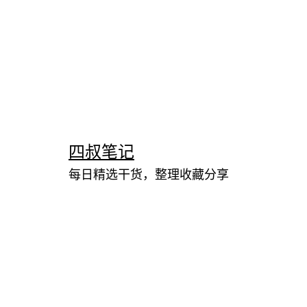
跳
至
内
四叔笔记
容
每日精选干货，整理收藏分享