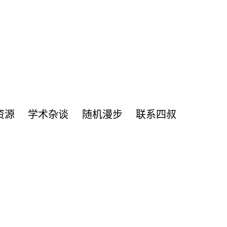
资源
学术杂谈
随机漫步
联系四叔