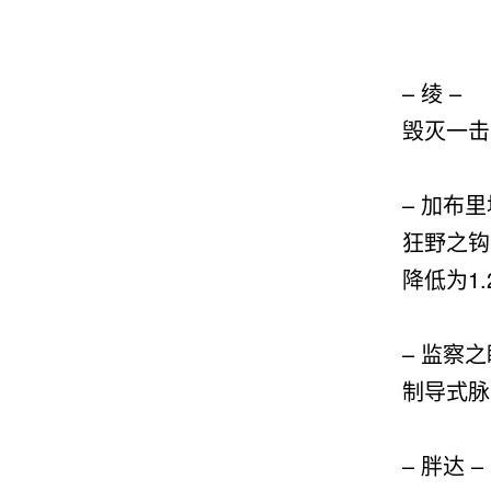
– 绫 –
毁灭一击
– 加布里
狂野之钩
降低为1.
– 监察之
制导式脉
– 胖达 –