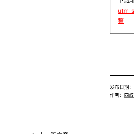
下载
utm_
整
发布日期：
作者：
四叔