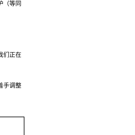
护（等同
我们正在
着手调整
！