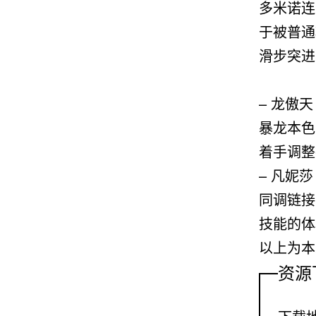
多米诺连
于被普通
滑步突进
– 龙傲天
暴龙本色
着手调整
– 凡妮莎
同调链接
技能的体
以上为本
资源