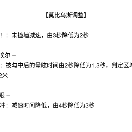
【莫比乌斯调整】
！：未撞墙减速，
由3秒降低为2秒
埃尔 –
：被勾中后的晕眩时间
由2秒降低为1.3秒
，判定区
2米
眼 –
冲：减速时间降低，
由4秒降低为3秒