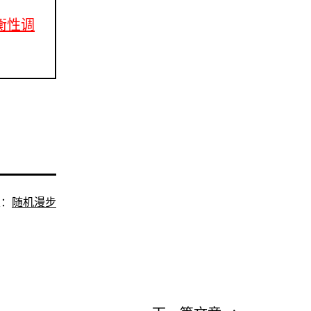
平衡性调
类：
随机漫步