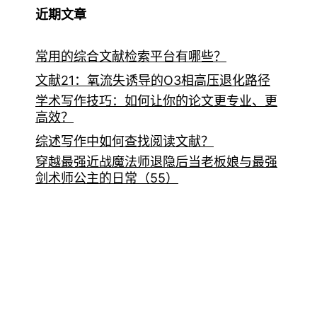
近期文章
常用的综合文献检索平台有哪些？
文献21：氧流失诱导的O3相高压退化路径
学术写作技巧：如何让你的论文更专业、更
高效？
综述写作中如何查找阅读文献？
穿越最强近战魔法师退隐后当老板娘与最强
剑术师公主的日常（55）