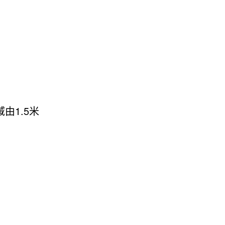
域
由1.5米