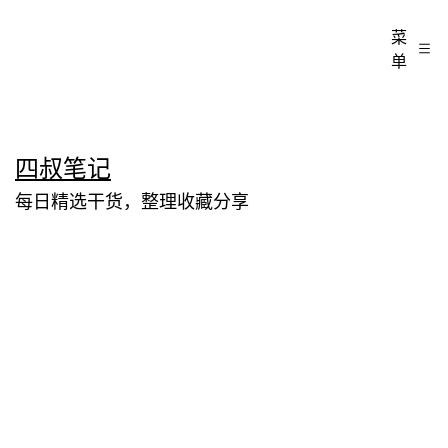
菜
单
跳
四叔笔记
至
每日精选干货，整理收藏分享
内
容