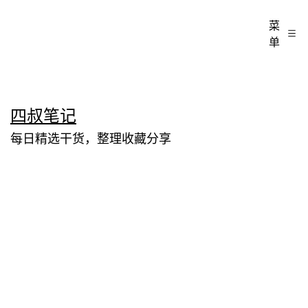
菜
单
跳
四叔笔记
至
每日精选干货，整理收藏分享
内
容