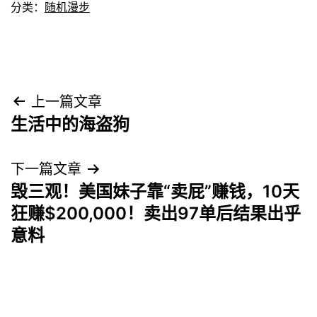
分类：
随机漫步
文
上一篇文章
生活中的海盗狗
章
导
下一篇文章
毁三观！美国妹子靠“卖屁”赚钱，10天
航
狂赚$200,000！卖出97单后结果出乎
意料