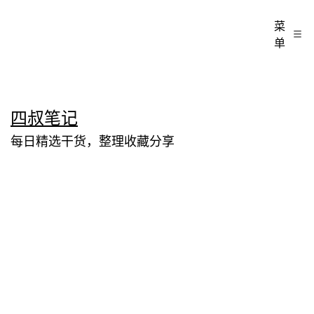
菜
单
跳
四叔笔记
至
每日精选干货，整理收藏分享
内
容