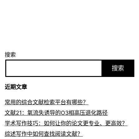
搜索
搜索
近期文章
常用的综合文献检索平台有哪些？
文献21：氧流失诱导的O3相高压退化路径
学术写作技巧：如何让你的论文更专业、更高效？
综述写作中如何查找阅读文献？