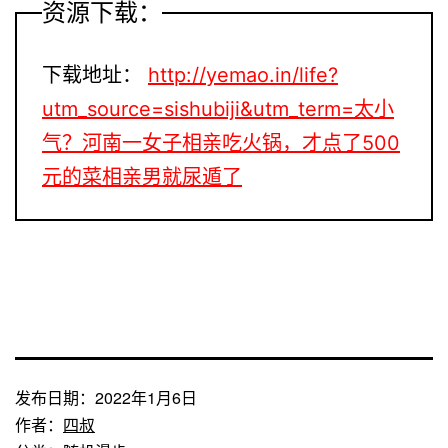
资源下载：
下载地址：
http://yemao.in/life?
utm_source=sishubiji&utm_term=太小
气？河南一女子相亲吃火锅，才点了500
元的菜相亲男就尿遁了
发布日期：
2022年1月6日
作者：
四叔