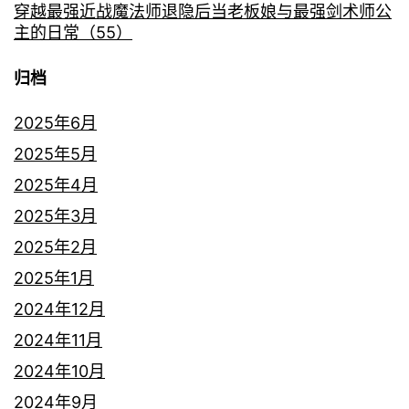
穿越最强近战魔法师退隐后当老板娘与最强剑术师公
主的日常（55）
归档
2025年6月
2025年5月
2025年4月
2025年3月
2025年2月
2025年1月
2024年12月
2024年11月
2024年10月
2024年9月