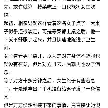
完，或许就算一楼菜吃上一口也能将女生吃
饱。
起初，相亲男就这样看着这名女子点了一大桌
子似乎还很淡定，可是等菜都上桌之后，他一
下就不舒服了起来，并且快速地跑进了卫生
间。
女子看着男子离开，以为是对方身体不舒服也
就没有在意，但是对方进去之后就再也没了消
息。
等了对方十多分钟之后，女生终于有些着急
了，于是她拿出了手机准备给男子发了一条信
息。
但是万万没想到接下来的事情，竟直接让她傻