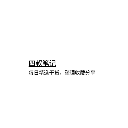
跳
至
内
四叔笔记
容
每日精选干货，整理收藏分享