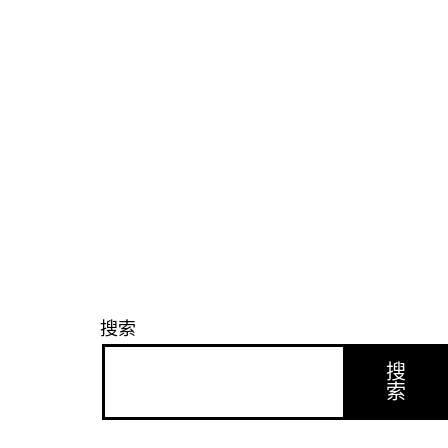
航
搜索
搜
索