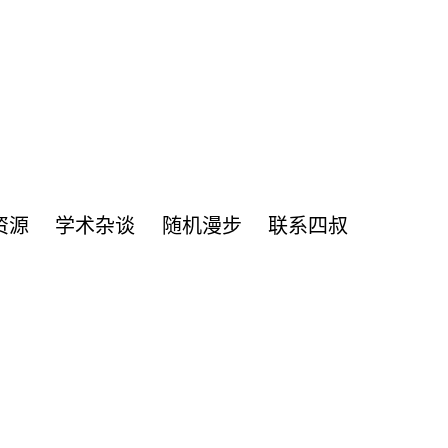
资源
学术杂谈
随机漫步
联系四叔