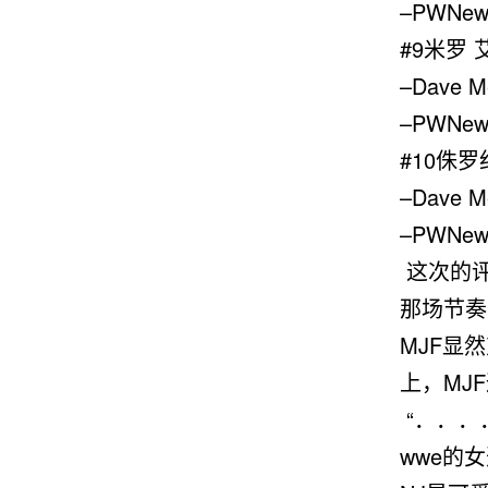
–PWNew
#9米罗 
–Dave 
–PWNew
#10侏
–Dave M
–PWNew
这次的评
那场节奏
MJF显
上，MJ
“．．．
wwe的