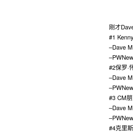
刚才Dav
#1 Kenny
–Dave M
–PWNe
#2保罗·
–Dave 
–PWNew
#3 CM
–Dave M
–PWNe
#4克里斯