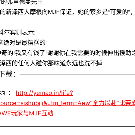
爱的弗里德曼先生
的新泽西人摩根向MJF保证，她的家乡是“可爱的”
”科尔宾则表示:
“这绝对是最糟糕的”
 神奇的!我又有钱了!谢谢你在我需要的时候伸出援助
泽西的任何人碰你那味道永远也洗不掉
下载：
地址：
http://yemao.in/life?
source=sishubiji&utm_term=Aew“全力以赴”比
WE玩家与MJF互动