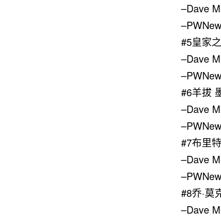
–Dave M
–PWNew
#5皇家
–Dave M
–PWNew
#6羊拔 
–Dave M
–PWNew
#7布里特
–Dave 
–PWNew
#8乔·莫
–Dave 