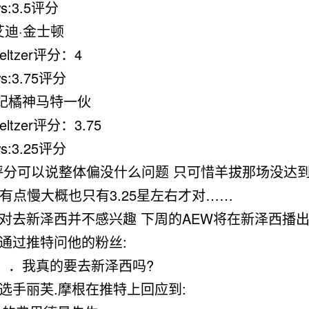
s:3.5评分
艾迪·金士顿
Meltzer评分：4
s:3.75评分
罗纪橘神马特一伙
eltzer评分：3.75
s:3.25评分
分可以说整体偏没什么问题 只可惜羊拔那场没达到
有点慢大概也只有3.25星左右才对……
然对去新泽西并不感兴趣 下周的AEW将在新泽西播出
F通过推特问他的粉丝:
．．我真的要去新泽西吗?
女选手丽芙.摩根在推特上回应到: