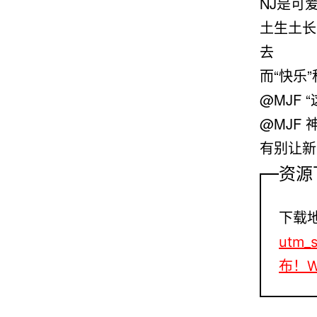
NJ是可
土生土长
去
而“快乐
@MJF 
@MJF
有别让新
资源
下载
utm_
布！W