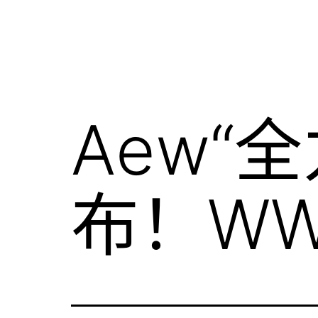
Aew“
布！WW