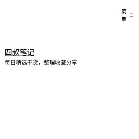
菜
单
跳
四叔笔记
至
每日精选干货，整理收藏分享
内
容