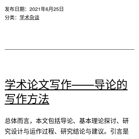
M1
突
发布日期：
2021年6月25日
苹
破
分类：
学术杂谈
果
家
族
水
桶，
会
学术论文写作——导论的
吗？
写作方法
总体而言，本文包括导论、基本理论探讨、研
究设计与运作过程、研究结论与建议。引言是