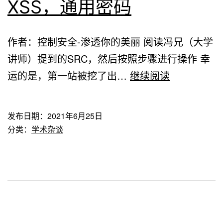
XSS，通用密码
写
作
作者：控制安全-渗透你的美丽 阅读冯兄（大学
专
讲师）提到的SRC，然后按照步骤进行操作 幸
用
一
运的是，第一站被挖了出…
继续阅读
教
个
材
学
发布日期：
2021年6月25日
术
分类：
学术杂谈
论
文
管
理
系