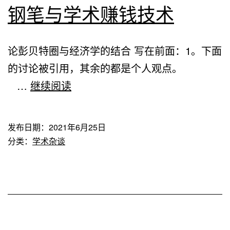
统
钢笔与学术赚钱技术
XSS，
通
论彭贝特圈与经济学的结合 写在前面：1。下面
用
的讨论被引用，其余的都是个人观点。
密
钢
…
继续阅读
码
笔
与
发布日期：
2021年6月25日
学
分类：
学术杂谈
术
赚
钱
技
术