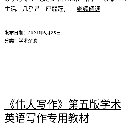
史
生活。几乎是一座弱冠，…
术
继续阅读
料
研
•
究
发布日期：
2021年6月25日
学
报
分类：
学术杂谈
术
告
造
·
假
多
揭
维
发
分
人
析
《伟大写作》第五版学术
田
+深
英语写作专用教材
大
度
章
分