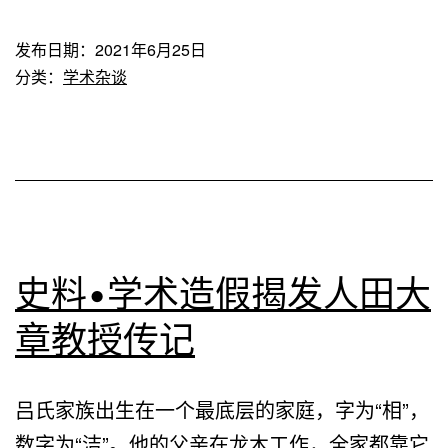
一
代
发布日期：
2021年6月25日
快
分类：
学术杂谈
乐
狼
·
杨
村
卫
史料•学术造假揭发人田大
士
章教授传记
1“动
漫
吕氏家族出生在一个最底层的家庭，字为“相”，
部
数字为“洁”。他的父亲在龙木工作，全家都靠它
学