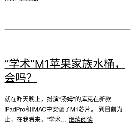
领
文
域
献！
的
学
术
期
“学术”M1苹果家族水桶，
刊
会吗？
终
于
就在昨天晚上，扮演“汤姆”的库克在新款
取
iPadPro和IMAC中安装了M1芯片。 到目前为
得
“学
止，在我看来，“学术…
继续阅读
了
术”
零