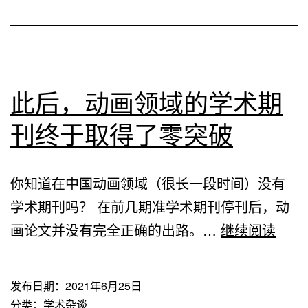
集
了
数
万
此后，动画领域的学术期
个
刊终于取得了零突破
学
术
你知道在中国动画领域（很长一段时间）没有
网
学术期刊吗？ 在前几期准学术期刊停刊后，动
站，
此
画论文并没有完全正确的出路。…
继续阅读
点
后，
击
动
下
发布日期：
2021年6月25日
画
载
分类：
学术杂谈