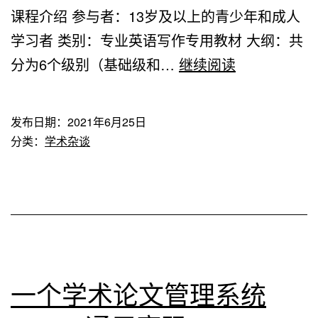
课程介绍 参与者：13岁及以上的青少年和成人
教
析”
学习者 类别：专业英语写作专用教材 大纲：共
授
《伟
分为6个级别（基础级和…
继续阅读
传
大
记
写
发布日期：
2021年6月25日
作》
分类：
学术杂谈
第
五
版
学
术
英
一个学术论文管理系统
语