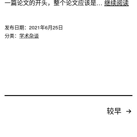
学
一篇论文的开头，整个论文应该是…
继续阅读
术
论
发布日期：
2021年6月25日
文
分类：
学术杂谈
写
作
—
导
论
的
写
文
较早
作
章
方