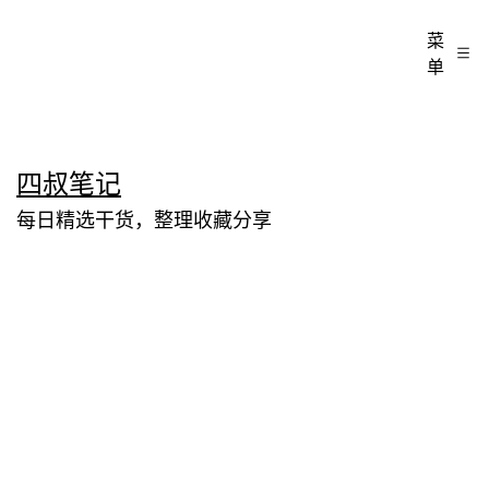
菜
单
跳
四叔笔记
至
每日精选干货，整理收藏分享
内
容