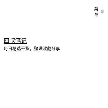
菜
单
跳
四叔笔记
至
每日精选干货，整理收藏分享
内
容