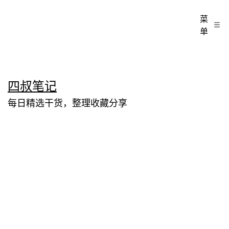
菜
单
跳
四叔笔记
至
每日精选干货，整理收藏分享
内
容