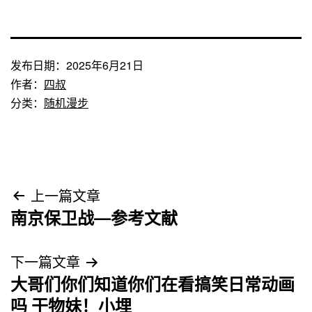
发布日期：
2025年6月21日
作者：
四叔
分类：
随机漫步
文
上一篇文章
南京保卫战—参考文献
章
导
下一篇文章
大哥们你们知道你们在看搞笑日常动画
航
吗 干物妹！小埋