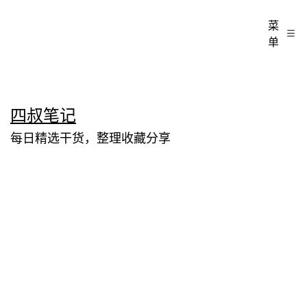
菜
单
跳
四叔笔记
至
每日精选干货，整理收藏分享
内
容